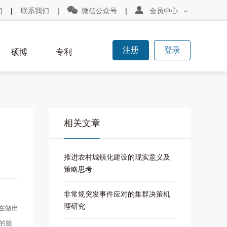


们
|
联系我们
|
微信公众号
|
会员中心

注册
登录
硕博
专利
相关文章
推进农村城镇化建设的现实意义及
策略思考
非常规突发事件应对的集群决策机
理研究
在做出
的脆