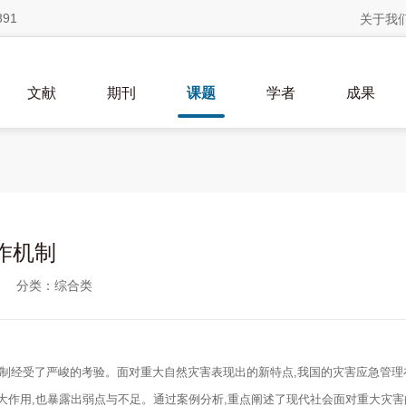
891
关于我
文献
期刊
课题
学者
成果
作机制
分类：综合类
制经受了严峻的考验。面对重大自然灾害表现出的新特点,我国的灾害应急管理
大作用,也暴露出弱点与不足。通过案例分析,重点阐述了现代社会面对重大灾害